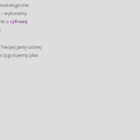
matologiczne.
ję – wykonamy
one o
cyfrową
o
.
 Twojej jamy ustnej
 przygotujemy plan